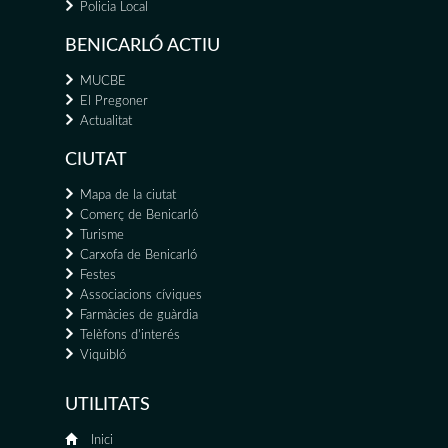
Policia Local
BENICARLÓ ACTIU
MUCBE
El Pregoner
Actualitat
CIUTAT
Mapa de la ciutat
Comerç de Benicarló
Turisme
Carxofa de Benicarló
Festes
Associacions cíviques
Farmàcies de guàrdia
Telèfons d'interés
Viquibló
UTILITATS
Inici