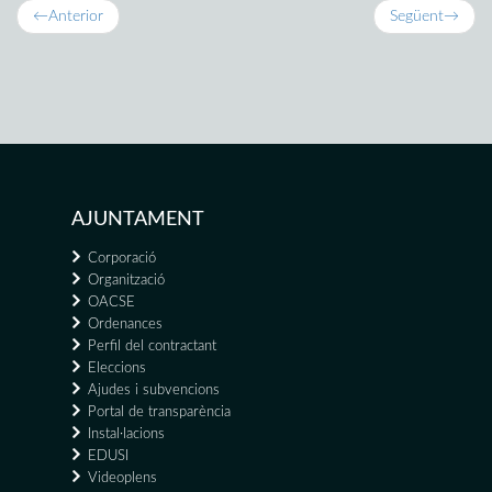
←
Anterior
Següent
→
AJUNTAMENT
Corporació
Organització
OACSE
Ordenances
Perfil del contractant
Eleccions
Ajudes i subvencions
Portal de transparència
Instal·lacions
EDUSI
Videoplens