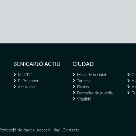
BENICARLÓ ACTIU
CIUDAD
MUCBE
Mapa de la ciutat
Co
El Pregoner
Turismo
Al
Actualidad
Fiestas
As
Farmacias de guardia
Te
Viquibló
Protecció de dades
,
Accesibilidad
,
Contacta