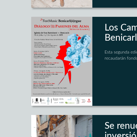
Los Cam
Benicarl
Esta segunda edic
recaudarán fondo
Se renue
inversió