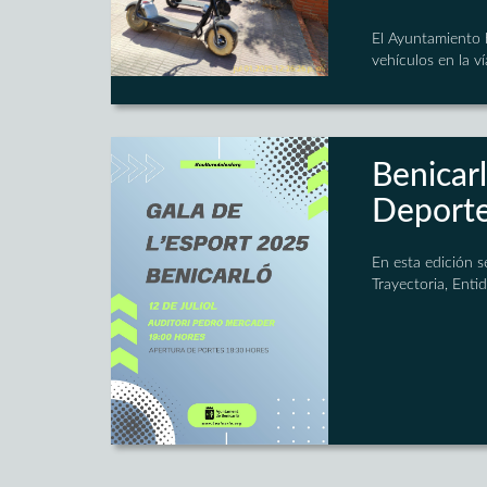
El Ayuntamiento h
vehículos en la ví
Benicarl
Deport
En esta edición s
Trayectoria, Ent