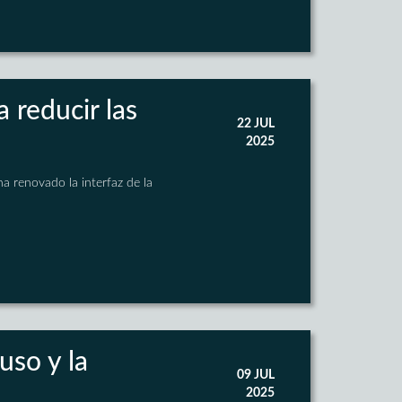
a reducir las
22 JUL
2025
ha renovado la interfaz de la
 uso y la
09 JUL
2025