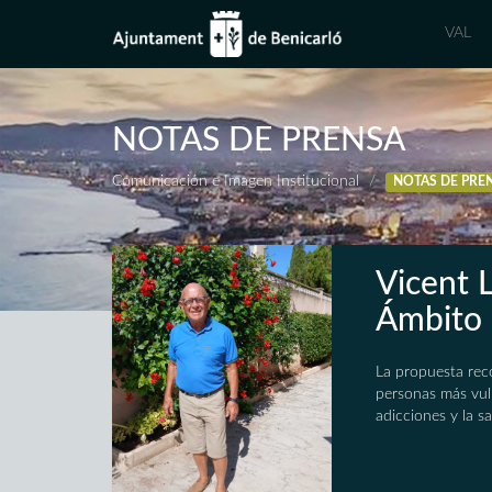
VAL
NOTAS DE PRENSA
Comunicación e Imagen Institucional
NOTAS DE PRE
Vicent 
Ámbito 
La propuesta reco
personas más vuln
adicciones y la s