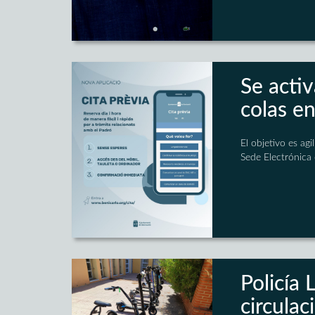
Se activ
colas en
El objetivo es ag
Sede Electrónica
Policía 
circulac