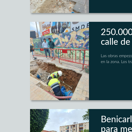
250.000 
calle de
Las obras empeza
en la zona. Los t
Benicarl
para me