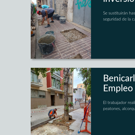
Se sustituirán ha
seguridad de la ca
Benicarl
Empleo 
El trabajador rea
peatones, alcorqu