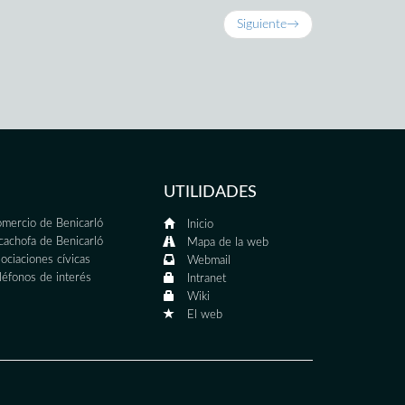
Siguiente
→
UTILIDADES
mercio de Benicarló
Inicio
cachofa de Benicarló
Mapa de la web
ociaciones cívicas
Webmail
léfonos de interés
Intranet
Wiki
El web