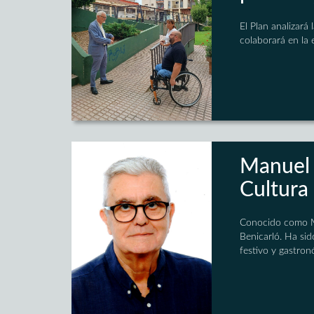
El Plan analizará
colaborará en la
Manuel 
Cultura
Conocido como Man
Benicarló. Ha sid
festivo y gastron