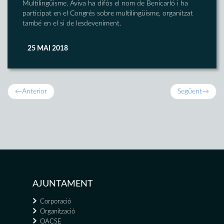
Multilingüisme. Aviva ha difós el nom de Benicarló i ha
participat en el Congrés sobre multilingüisme, organitzat
també en el si de lesdeveniment.
25 MAI 2018
←
Anterior
Següent
→
AJUNTAMENT
Corporació
Organització
OACSE