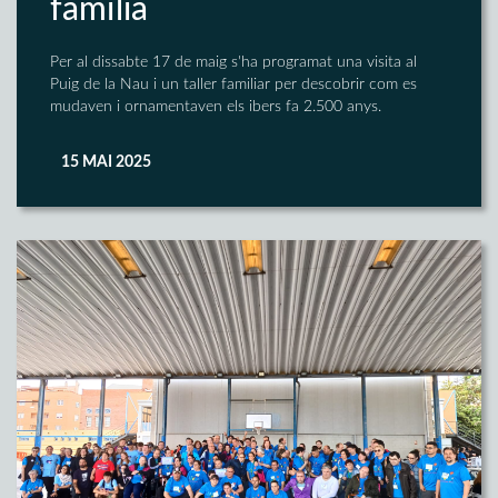
família
Per al dissabte 17 de maig s'ha programat una visita al
Puig de la Nau i un taller familiar per descobrir com es
mudaven i ornamentaven els ibers fa 2.500 anys.
15 MAI 2025