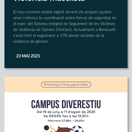
El nou conveni estarà vigent durant els propers quatre
anys i reforça la coordinació entre forces de seguretat en
el marc del Sistema Integral de Seguiment de les Víctimes
de Violència de Gènere (VioGen). Actualment a Benicarló
s'està fent el seguiment a 178 dones víctimes de la
violència de gènere.
23 MAI 2025