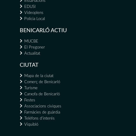
Instal·lacions
EDUSI
Videoplens
Policia Local
BENICARLÓ ACTIU
MUCBE
El Pregoner
Actualitat
CIUTAT
Mapa de la ciutat
Comerç de Benicarló
Turisme
Carxofa de Benicarló
Festes
Associacions cíviques
Farmàcies de guàrdia
Telèfons d'interés
Viquibló