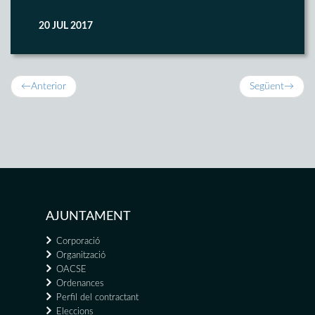
20 JUL 2017
←
Anterior
Següent
→
AJUNTAMENT
Corporació
Organització
OACSE
Ordenances
Perfil del contractant
Eleccions