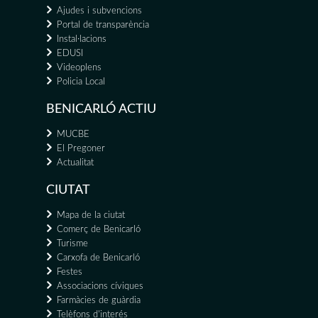
Ajudes i subvencions
Portal de transparència
Instal·lacions
EDUSI
Videoplens
Policia Local
BENICARLÓ ACTIU
MUCBE
El Pregoner
Actualitat
CIUTAT
Mapa de la ciutat
Comerç de Benicarló
Turisme
Carxofa de Benicarló
Festes
Associacions cíviques
Farmàcies de guàrdia
Telèfons d'interés