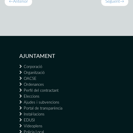
←
Anterior
Següent
→
AJUNTAMENT
Corporació
Organització
OACSE
Ordenances
Perfil del contractant
Eleccions
Ajudes i subvencions
Portal de transparència
Instal·lacions
EDUSI
Videoplens
Policia Local