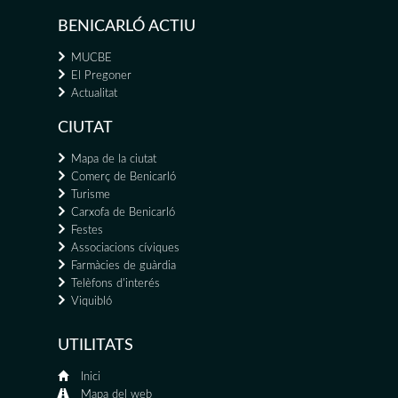
BENICARLÓ ACTIU
MUCBE
El Pregoner
Actualitat
CIUTAT
Mapa de la ciutat
Comerç de Benicarló
Turisme
Carxofa de Benicarló
Festes
Associacions cíviques
Farmàcies de guàrdia
Telèfons d'interés
Viquibló
UTILITATS
Inici
Mapa del web