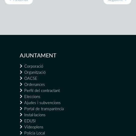
AJUNTAMENT
Corporació
Organització
OACSE
Ordenances
Perfil del contractant
Eleccions
Ajudes i subvencions
Portal de transparència
Instal·lacions
EDUSI
Videoplens
Policia Local