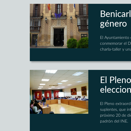
Benicarl
género
El Ayuntamiento d
conmemorar el Día
charla-taller y u
El Pleno
eleccio
El Pleno extraor
suplentes, que in
próximo 20 de dic
padrón del INE.