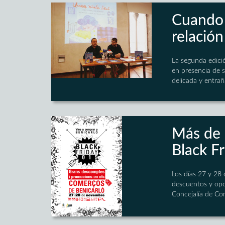
Cuando 
relación
La segunda edició
en presencia de s
delicada y entrañ
Más de 
Black F
Los días 27 y 28 
descuentos y opor
Concejalía de Co