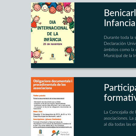
Benicarl
Infancia
Durante toda la s
Declaración Unive
ámbitos como la e
Municipal de la I
Partici
formati
La Concejalía de
asociaciones. La 
al día todas las e