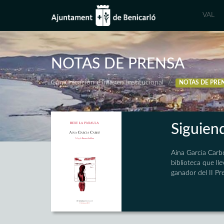
VAL
NOTAS DE PRENSA
Comunicación e Imagen Institucional
NOTAS DE PRE
Siguien
Aina Garcia Carbó
biblioteca que ll
ganador del II Pr