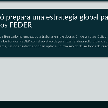
ló prepara una estrategia global p
dos FEDER
de Benicarló ha empezado a trabajar en la elaboración de un diagnóstico 
a los fondos FEDER con el objetivo de garantizar el desarrollo urbano sos
aròs, Las dos ciudades podrían optar a un máximo de 15 millones de euro