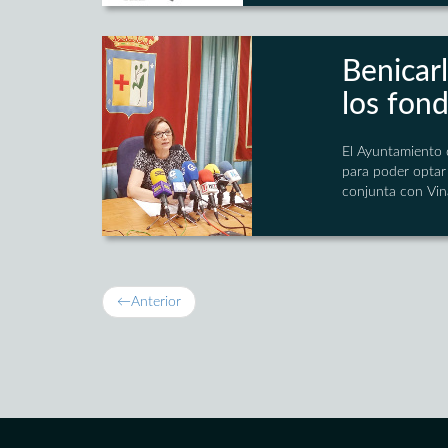
Benicar
los fon
El Ayuntamiento 
para poder optar 
conjunta con Vin
←
Anterior