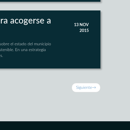
ara acogerse a
13 NOV
2015
sobre el estado del municipio
tenible. En una estrategia
s.
Siguiente
→