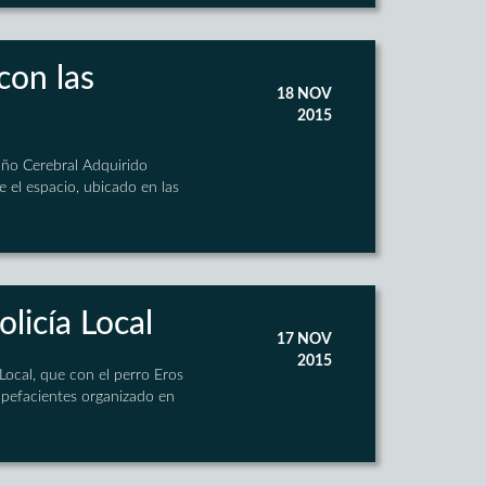
con las
18 NOV
2015
año Cerebral Adquirido
e el espacio, ubicado en las
licía Local
17 NOV
2015
ocal, que con el perro Eros
upefacientes organizado en