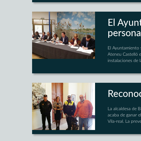
El Ayun
persona
El Ayuntamiento 
Ateneu Castelló e
instalaciones de l
Reconoci
La alcaldesa de B
acaba de ganar e
Vila-real. La pre