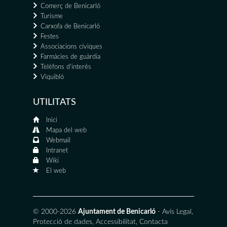
Comerç de Benicarló
Turisme
Carxofa de Benicarló
Festes
Associacions cíviques
Farmàcies de guàrdia
Telèfons d'interés
Viquibló
UTILITATS
Inici
Mapa del web
Webmail
Intranet
Wiki
El web
© 2000-2026
Ajuntament de Benicarló
-
Avís Legal
,
Protecció de dades
,
Accessibilitat
,
Contacta