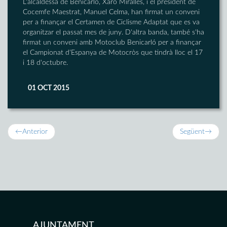
L'alcaldessa de Benicarló, Xaro Miralles, i el president de
Cocemfe Maestrat, Manuel Celma, han firmat un conveni
per a finançar el Certamen de Ciclisme Adaptat que es va
organitzar el passat mes de juny. D'altra banda, també s'ha
firmat un conveni amb Motoclub Benicarló per a finançar
el Campionat d'Espanya de Motocròs que tindrà lloc el 17
i 18 d'octubre.
01 OCT 2015
←
Anterior
Següent
→
AJUNTAMENT