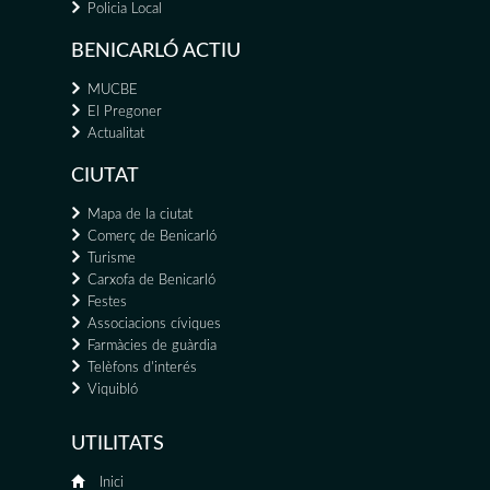
Policia Local
BENICARLÓ ACTIU
MUCBE
El Pregoner
Actualitat
CIUTAT
Mapa de la ciutat
Comerç de Benicarló
Turisme
Carxofa de Benicarló
Festes
Associacions cíviques
Farmàcies de guàrdia
Telèfons d'interés
Viquibló
UTILITATS
Inici