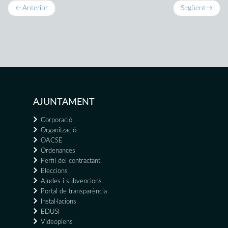
←
Anterior
Següent
→
AJUNTAMENT
Corporació
Organització
OACSE
Ordenances
Perfil del contractant
Eleccions
Ajudes i subvencions
Portal de transparència
Instal·lacions
EDUSI
Videoplens