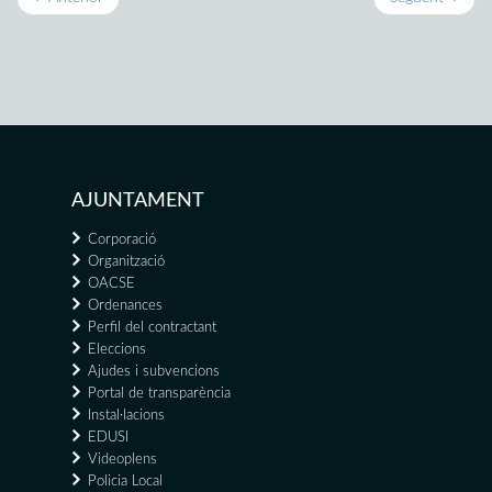
AJUNTAMENT
Corporació
Organització
OACSE
Ordenances
Perfil del contractant
Eleccions
Ajudes i subvencions
Portal de transparència
Instal·lacions
EDUSI
Videoplens
Policia Local