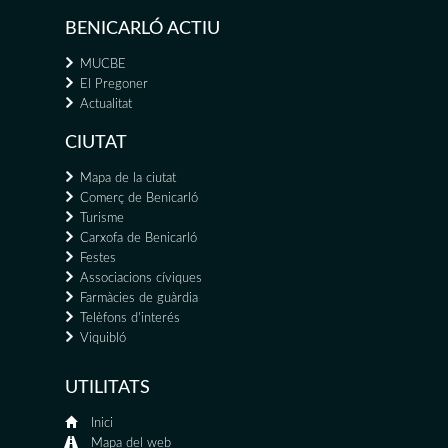
BENICARLÓ ACTIU
MUCBE
El Pregoner
Actualitat
CIUTAT
Mapa de la ciutat
Comerç de Benicarló
Turisme
Carxofa de Benicarló
Festes
Associacions cíviques
Farmàcies de guàrdia
Telèfons d'interés
Viquibló
UTILITATS
Inici
Mapa del web