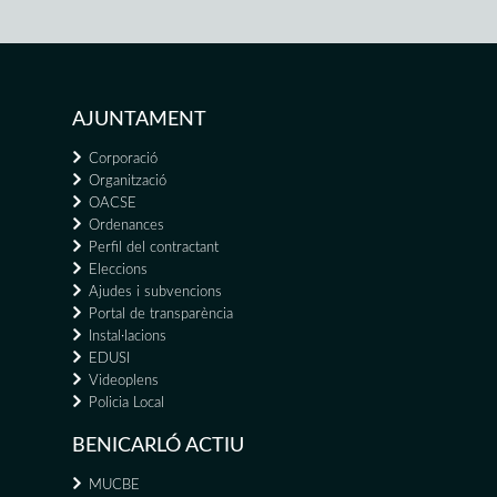
AJUNTAMENT
Corporació
Organització
OACSE
Ordenances
Perfil del contractant
Eleccions
Ajudes i subvencions
Portal de transparència
Instal·lacions
EDUSI
Videoplens
Policia Local
BENICARLÓ ACTIU
MUCBE