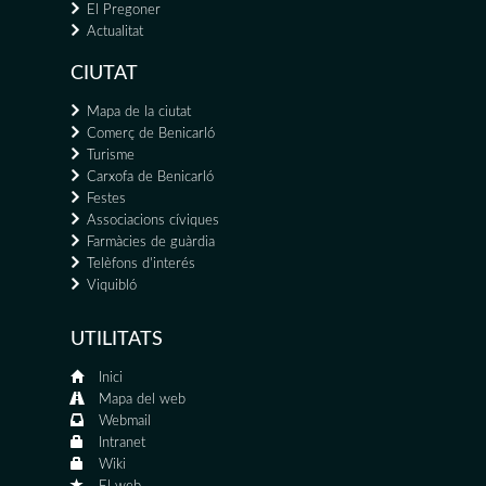
El Pregoner
Actualitat
CIUTAT
Mapa de la ciutat
Comerç de Benicarló
Turisme
Carxofa de Benicarló
Festes
Associacions cíviques
Farmàcies de guàrdia
Telèfons d'interés
Viquibló
UTILITATS
Inici
Mapa del web
Webmail
Intranet
Wiki