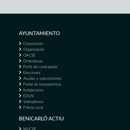
AYUNTAMIENTO
Corporación
Organización
OACSE
Ordenanzas
Perfil del contratante
Elecciones
Ayudas y subvenciones
Portal de transparència
Instalaciones
EDUSI
Videoplenos
Policía Local
BENICARLÓ ACTIU
MUCBE