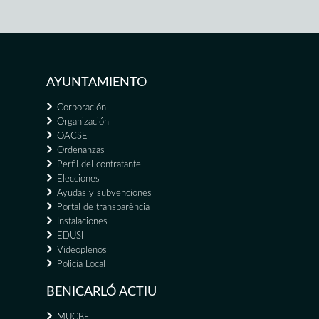
AYUNTAMIENTO
Corporación
Organización
OACSE
Ordenanzas
Perfil del contratante
Elecciones
Ayudas y subvenciones
Portal de transparència
Instalaciones
EDUSI
Videoplenos
Policía Local
BENICARLÓ ACTIU
MUCBE