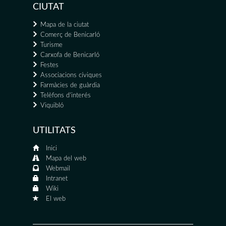
CIUTAT
Mapa de la ciutat
Comerç de Benicarló
Turisme
Carxofa de Benicarló
Festes
Associacions cíviques
Farmàcies de guàrdia
Telèfons d'interés
Viquibló
UTILITATS
Inici
Mapa del web
Webmail
Intranet
Wiki
El web