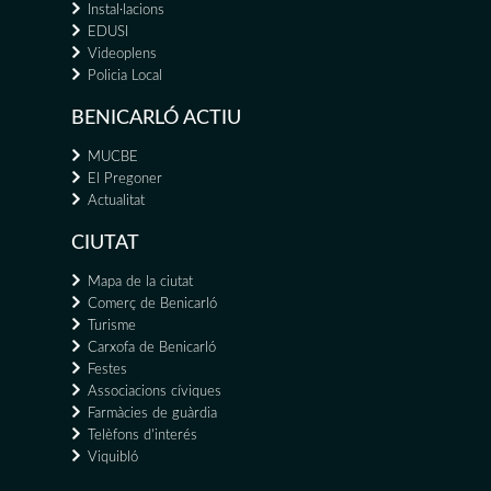
Instal·lacions
EDUSI
Videoplens
Policia Local
BENICARLÓ ACTIU
MUCBE
El Pregoner
Actualitat
CIUTAT
Mapa de la ciutat
Comerç de Benicarló
Turisme
Carxofa de Benicarló
Festes
Associacions cíviques
Farmàcies de guàrdia
Telèfons d'interés
Viquibló