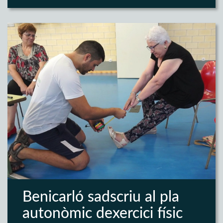
Benicarló sadscriu al pla
autonòmic dexercici físic