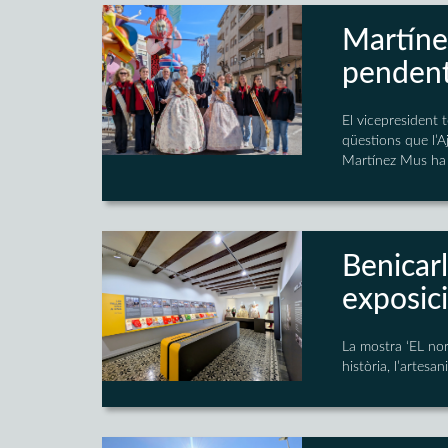
Martíne
pendent
El vicepresident 
qüestions que l’A
Martínez Mus ha v
Benicarl
exposic
La mostra ‘EL nor
història, l’artesan