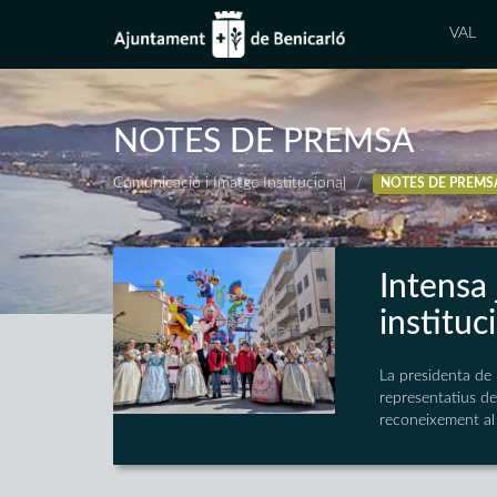
VAL
NOTES DE PREMSA
Comunicació i Imatge Institucional
NOTES DE PREMS
Intensa 
instituc
La presidenta de 
representatius de 
reconeixement al v