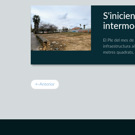
S'inicie
intermo
El Ple del mes de
infraestructura a
metres quadrats, m
←
Anterior