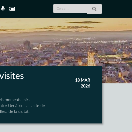
visites
18 MAR
2026
 dels moments més
tre Geriàtric i a l’acte de
lera de la ciutat.