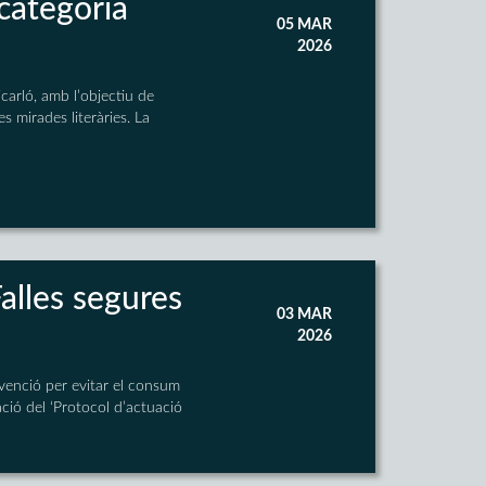
categoria
05 MAR
2026
carló, amb l’objectiu de
es mirades literàries. La
Falles segures
03 MAR
2026
venció per evitar el consum
cació del ‘Protocol d’actuació