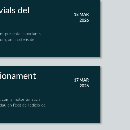
vials del
18 MAR
2026
ent presenta importants
torn, amb criteris de
icionament
17 MAR
2026
 com a motor turístic i
lau en l’èxit de l’edició de