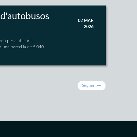
ó d'autobusos
02 MAR
2026
ria per a ubicar la
en una parcel·la de 5.040
Següent
→