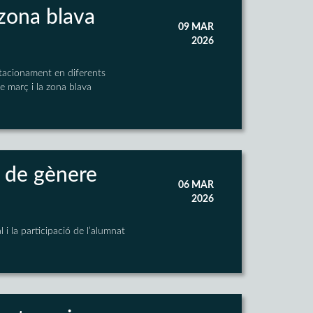
a zona blava
09 MAR
2026
estacionament en diferents
de març i la zona blava
t de gènere
06 MAR
2026
i la participació de l’alumnat