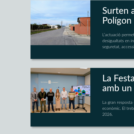
Surten a
Polígon 
L’actuació permet
desigualtats en in
seguretat, accessib
La Fest
amb un 
La gran resposta 
econòmic. El treba
2026.