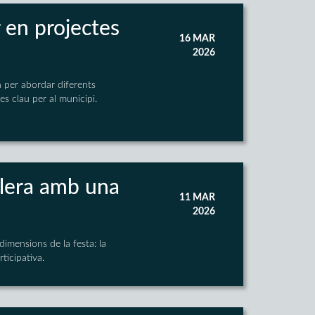
 en projectes
16 MAR
2026
n per abordar diferents
s clau per al municipi.
allera amb una
11 MAR
2026
imensions de la festa: la
rticipativa.