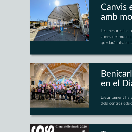
Canvis e
amb mot
Les mesures inclo
zones del municipi
quedarà inhabilit
Benicarl
en el D
L’Ajuntament ha c
dels centres educa