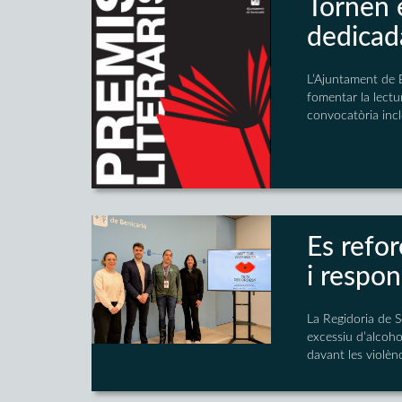
Tornen 
dedicad
L’Ajuntament de B
fomentar la lectur
convocatòria incl
Es refor
i respo
La Regidoria de S
excessiu d’alcohol
davant les violènc