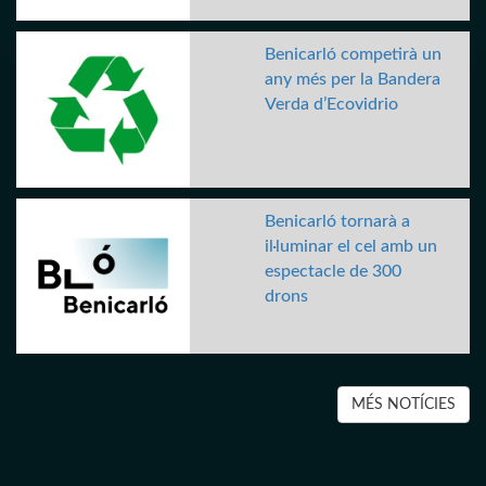
Benicarló competirà un
any més per la Bandera
Verda d’Ecovidrio
Benicarló tornarà a
il·luminar el cel amb un
espectacle de 300
drons
MÉS NOTÍCIES