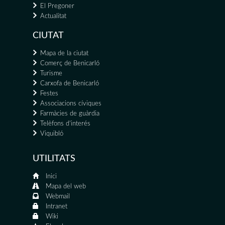
El Pregoner
Actualitat
CIUTAT
Mapa de la ciutat
Comerç de Benicarló
Turisme
Carxofa de Benicarló
Festes
Associacions cíviques
Farmàcies de guàrdia
Telèfons d'interés
Viquibló
UTILITATS
Inici
Mapa del web
Webmail
Intranet
Wiki