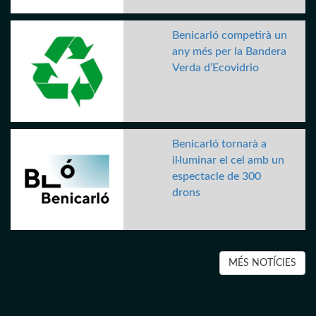
Benicarló competirà un
any més per la Bandera
Verda d’Ecovidrio
Benicarló tornarà a
il·luminar el cel amb un
espectacle de 300
drons
MÉS NOTÍCIES