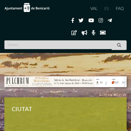
VAL
ES
FAQ
Previous
Nex
CIUTAT