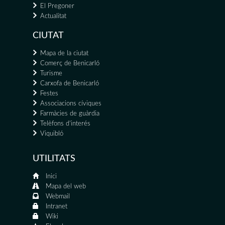
El Pregoner
Actualitat
CIUTAT
Mapa de la ciutat
Comerç de Benicarló
Turisme
Carxofa de Benicarló
Festes
Associacions cíviques
Farmàcies de guàrdia
Telèfons d'interés
Viquibló
UTILITATS
Inici
Mapa del web
Webmail
Intranet
Wiki