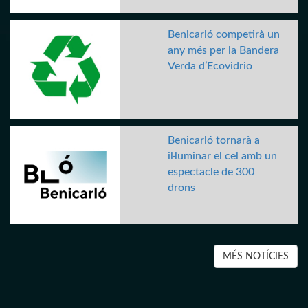
Benicarló competirà un
any més per la Bandera
Verda d’Ecovidrio
Benicarló tornarà a
il·luminar el cel amb un
espectacle de 300
drons
MÉS NOTÍCIES