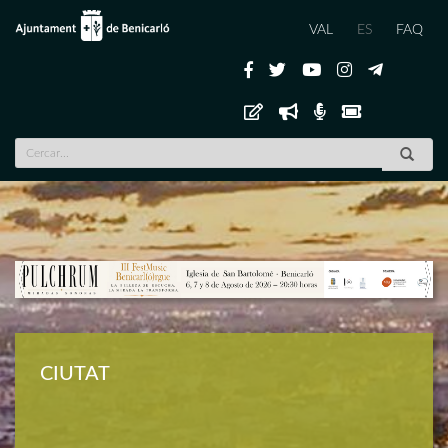
VAL
ES
FAQ
Previous
Nex
CIUTAT