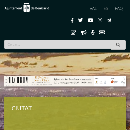
VAL
ES
FAQ
Previous
Nex
CIUTAT