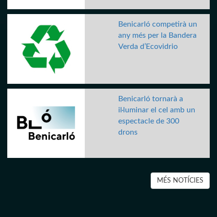
Benicarló competirà un
any més per la Bandera
Verda d’Ecovidrio
Benicarló tornarà a
il·luminar el cel amb un
espectacle de 300
drons
MÉS NOTÍCIES