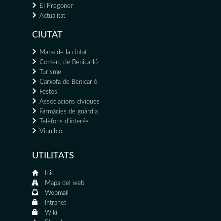
El Pregoner
Actualitat
CIUTAT
Mapa de la ciutat
Comerç de Benicarló
Turisme
Carxofa de Benicarló
Festes
Associacions cíviques
Farmàcies de guàrdia
Telèfons d'interés
Viquibló
UTILITATS
Inici
Mapa del web
Webmail
Intranet
Wiki