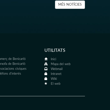
MÉS NOTÍCIES
UTILITATS
merç de Benicarló
Inici
rxofa de Benicarló
Mapa del web
sociacions cíviques
Webmail
lèfons d'interés
Intranet
Wiki
El web