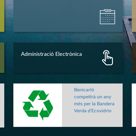
Administració Electrònica
Benicarló
competirà un any
més per la Bandera
Verda d’Ecovidrio