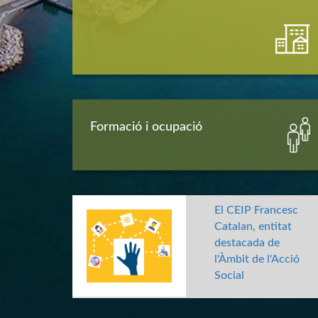
Formació i ocupació
El CEIP Francesc
Catalan, entitat
destacada de
l'Àmbit de l'Acció
Social