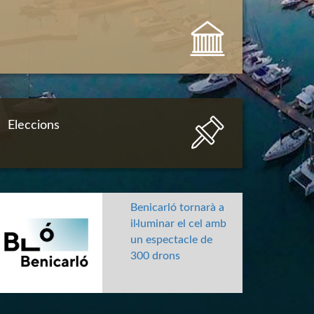
Eleccions
Benicarló tornarà a
il·luminar el cel amb
un espectacle de
300 drons