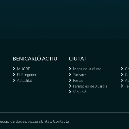
BENICARLÓ ACTIU
CIUTAT
MUCBE
Mapa de la ciutat
Co
El Pregoner
Turisme
Ca
Actualitat
Festes
As
Farmàcies de guàrdia
Te
Viquibló
ecció de dades
,
Accessibilitat
,
Contacta