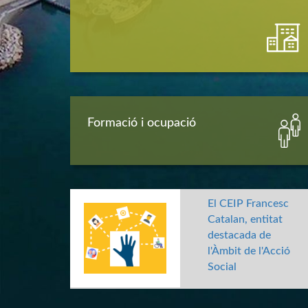
Formació i ocupació
El CEIP Francesc
Catalan, entitat
destacada de
l'Àmbit de l'Acció
Social