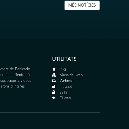
MÉS NOTÍCIES
UTILITATS
merç de Benicarló
Inici
rxofa de Benicarló
Mapa del web
sociacions cíviques
Webmail
lèfons d'interés
Intranet
Wiki
El web