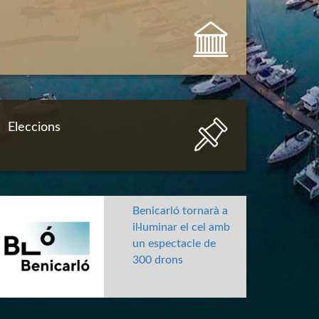
Eleccions
Benicarló tornarà a
il·luminar el cel amb
un espectacle de
300 drons