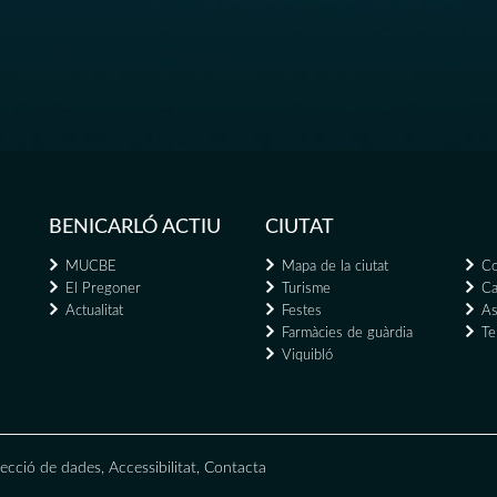
BENICARLÓ ACTIU
CIUTAT
MUCBE
Mapa de la ciutat
Co
El Pregoner
Turisme
Ca
Actualitat
Festes
As
Farmàcies de guàrdia
Te
Viquibló
ecció de dades
,
Accessibilitat
,
Contacta