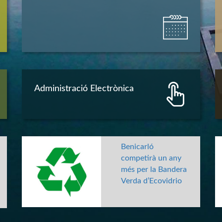
Administració Electrònica
Benicarló
competirà un any
més per la Bandera
Verda d’Ecovidrio