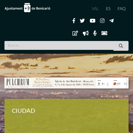
VAL
ES
FAQ
Previous
Nex
CIUDAD