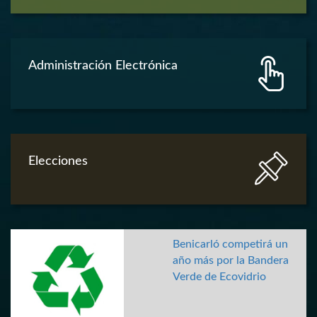
Administración Electrónica
Elecciones
Benicarló competirá un
año más por la Bandera
Verde de Ecovidrio