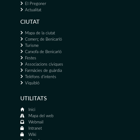
El Pregoner
Actualitat
CIUTAT
Mapa de la ciutat
Comerç de Benicarló
Turisme
Carxofa de Benicarló
Festes
Associacions cíviques
Farmàcies de guàrdia
Telèfons d'interés
Viquibló
UTILITATS
Inici
Mapa del web
Webmail
Intranet
Wiki