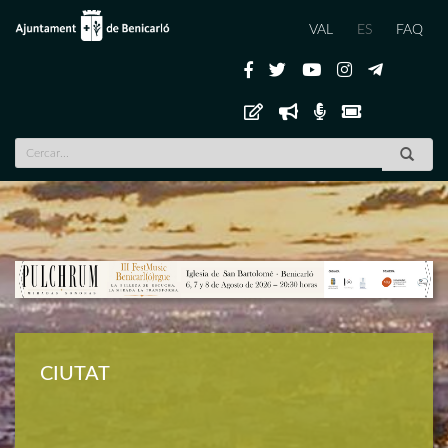
VAL
ES
FAQ
Previous
Nex
CIUTAT