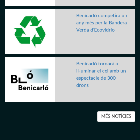
Benicarló competirà un
any més per la Bandera
Verda d’Ecovidrio
Benicarló tornarà a
il·luminar el cel amb un
espectacle de 300
drons
MÉS NOTÍCIES