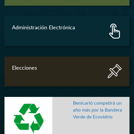
Administración Electrónica
Elecciones
Benicarló competirá un
año más por la Bandera
Verde de Ecovidrio