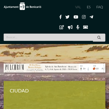
VAL
ES
FAQ
Previous
Nex
CIUDAD