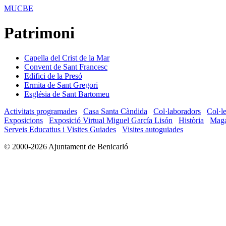
MUCBE
Patrimoni
Capella del Crist de la Mar
Convent de Sant Francesc
Edifici de la Presó
Ermita de Sant Gregori
Església de Sant Bartomeu
Activitats programades
Casa Santa Càndida
Col·laboradors
Col·l
Exposicions
Exposició Virtual Miguel García Lisón
Història
Maga
Serveis Educatius i Visites Guiades
Visites autoguiades
© 2000-2026 Ajuntament de Benicarló