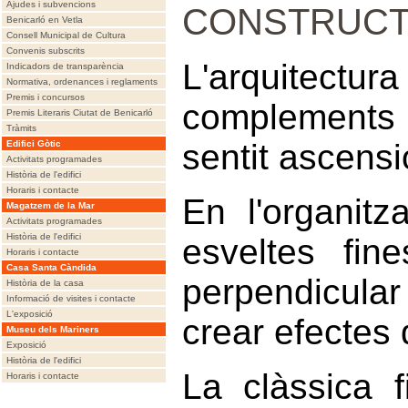
Ajudes i subvencions
CONSTRUCTI
Benicarló en Vetla
Consell Municipal de Cultura
Convenis subscrits
L'arquitec
Indicadors de transparència
Normativa, ordenances i reglaments
Premis i concursos
complements 
Premis Literaris Ciutat de Benicarló
Tràmits
sentit ascensi
Edifici Gòtic
Activitats programades
Història de l'edifici
Horaris i contacte
En l'organit
Magatzem de la Mar
Activitats programades
Història de l'edifici
esveltes fin
Horaris i contacte
Casa Santa Càndida
perpendicular
Història de la casa
Informació de visites i contacte
L'exposició
crear efectes d
Museu dels Mariners
Exposició
Història de l'edifici
La clàssica 
Horaris i contacte