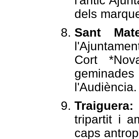
l'antic Ajun
dels marque
Sant Mate
l'Ajuntamen
Cort *Nov
geminades 
l'Audiència.
Traiguera:
tripartit i
caps antrop