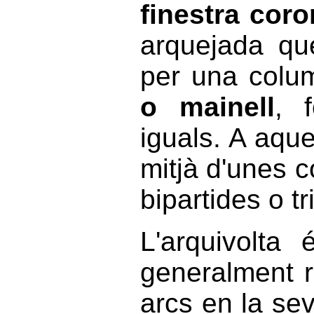
finestra coro
arquejada qu
per una col
o mainell
, 
iguals. A aqu
mitjà d'unes 
bipartides o tr
L'arquivolta
generalment 
arcs en la se