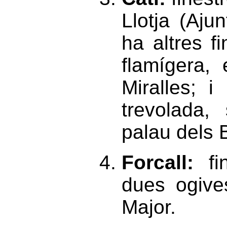
Llotja (Aju
ha altres f
flamígera,
Miralles; i
trevolada,
palau dels 
Forcall:
fin
dues ogive
Major.