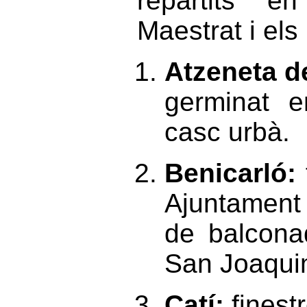
repartits e
Maestrat i els
Atzeneta d
germinat e
casc urbà.
Benicarló:
Ajuntament 
de balcona
San Joaqui
Catí:
finest