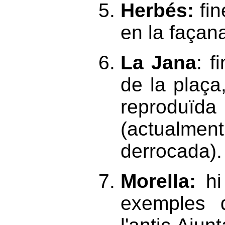
Herbés
:
fin
en la façan
La Jana
: f
de la plaça
reproduïda
(actualme
derrocada).
Morella:
hi
exemples d