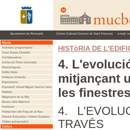
Ajuntament de Benicarló
Centre Cultural Convent de Sant Francesc
e-mail:
c
Mucbe
HISTòRIA DE L'EDIFI
Activitats programades
Casa Santa Càndida
Col·laboradors
4. L'evoluci
Col·lecció Peiró Coronado
Descàrregues
Edifici Gòtic
mitjançant 
Enllaços d'interés
Exposicions
Exposició Virtual Miguel García Lisón
les finestre
Història
Magatzem de la Mar
Museu dels Mariners
4. L'EVOL
Patrimoni
Poblat Iber del Puig de la Nau
Serveis Educatius i Visites Guiades
TRAVÉS
Visites autoguiades
Cultura