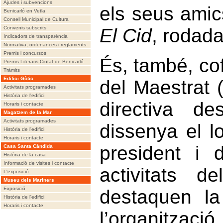
Ajudes i subvencions
els seus amic
Benicarló en Vetla
Consell Municipal de Cultura
Convenis subscrits
El Cid
, rodada
Indicadors de transparència
Normativa, ordenances i reglaments
Premis i concursos
És, també, co
Premis Literaris Ciutat de Benicarló
Tràmits
Edifici Gòtic
del Maestrat 
Activitats programades
Història de l'edifici
directiva d
Horaris i contacte
Magatzem de la Mar
Activitats programades
dissenya el l
Història de l'edifici
Horaris i contacte
president i 
Casa Santa Càndida
Història de la casa
Informació de visites i contacte
activitats d
L'exposició
Museu dels Mariners
Exposició
destaquen la 
Història de l'edifici
Horaris i contacte
l’organitzaci