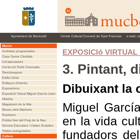
Ajuntament de Benicarló
Centre Cultural Convent de Sant Francesc
e-mail:
c
Mucbe
EXPOSICIó VIRTUAL
Activitats programades
Casa Santa Càndida
Col·laboradors
3. Pintant, 
Col·lecció Peiró Coronado
Descàrregues
Edifici Gòtic
Enllaços d'interés
Dibuixant la 
Exposicions
Exposició Virtual Miguel García Lisón
Història
Miguel García
Magatzem de la Mar
Museu dels Mariners
Patrimoni
en la vida cul
Poblat Iber del Puig de la Nau
Serveis Educatius i Visites Guiades
fundadors de
Visites autoguiades
Cultura