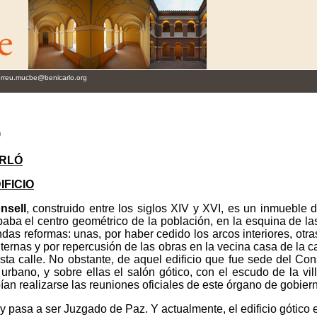
orreu.mucbe@benicarlo.org
o
ARLÓ
IFICIO
nsell
, construido entre los siglos XIV y XVI, es un inmueble d
paba el centro geométrico de la población, en la esquina de la
das reformas: unas, por haber cedido los arcos interiores, otras
nternas y por repercusión de las obras en la vecina casa de la 
sta calle. No obstante, de aquel edificio que fue sede del Con
o urbano, y sobre ellas el salón gótico, con el escudo de la v
an realizarse las reuniones oficiales de este órgano de gobier
 pasa a ser Juzgado de Paz. Y actualmente, el edificio gótico e