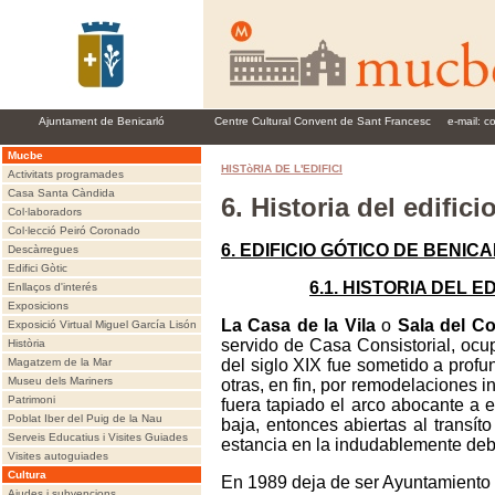
Ajuntament de Benicarló
Centre Cultural Convent de Sant Francesc
e-mail:
c
Mucbe
HISTòRIA DE L'EDIFICI
Activitats programades
Casa Santa Càndida
6. Historia del edifici
Col·laboradors
Col·lecció Peiró Coronado
6. EDIFICIO GÓTICO DE BENIC
Descàrregues
Edifici Gòtic
6.1. HISTORIA DEL ED
Enllaços d'interés
Exposicions
La Casa de la Vila
o
Sala del Co
Exposició Virtual Miguel García Lisón
servido de Casa Consistorial, ocu
Història
Magatzem de la Mar
del siglo XIX fue sometido a profun
Museu dels Mariners
otras, en fin, por remodelaciones i
Patrimoni
fuera tapiado el arco abocante a e
Poblat Iber del Puig de la Nau
baja, entonces abiertas al transít
Serveis Educatius i Visites Guiades
estancia en la indudablemente debí
Visites autoguiades
Cultura
En 1989 deja de ser Ayuntamiento y
Ajudes i subvencions