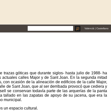
Valencià
|
Castellano
e trazas góticas que durante siglos- hasta julio de 1988- ha
s actuales calles Major y de Sant Joan. En la segunda mitad
, con ocasión de la alineación de edificios de la calle Major,
calle de Sant Joan, que al ser derribada provocó que cediera y
sell se conservan todavía parte de las arquerías de la panta
illa tallado en las zapatas de apoyo de su jacena, que era la
no municipal.
s un espacio cultural.