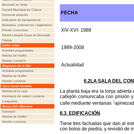
Benicarló en Vetla
Consell Municipal de Cultura
FECHA
Convenis subscrits
Indicadors de transparència
Normativa, ordenances i reglaments
XIV-XVI- 1988
Premis i concursos
Premis Literaris Ciutat de Benicarló
Tràmits
Edifici Gòtic
1989-2008
Activitats programades
Història de l'edifici
Horaris i contacte
Actualidad
Magatzem de la Mar
Activitats programades
Història de l'edifici
6.2LA SALA DEL CO
Horaris i contacte
Casa Santa Càndida
La planta baja era la lonja abiert
Història de la casa
callejón comunicaba con prisión y 
Informació de visites i contacte
1
L'exposició
calle mediante ventanas
ajimezada
Museu dels Mariners
Exposició
6.3. EDIFICACIÓN
Història de l'edifici
Horaris i contacte
Tiene tres fachadas que dan al exte
con bolos de piedra, y revistió de