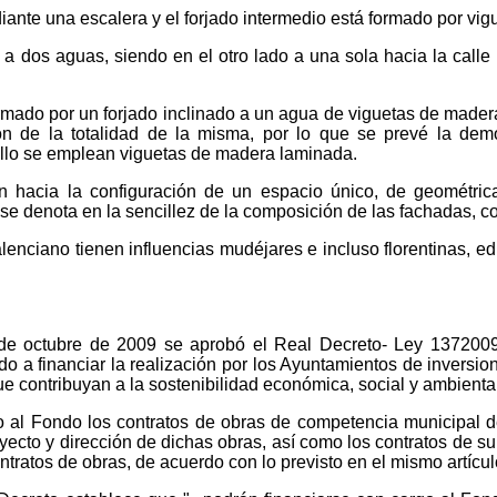
ante una escalera y el forjado intermedio está formado por v
co a dos aguas, siendo en el otro lado a una sola hacia la cal
formado por un forjado inclinado a un agua de viguetas de mad
ión de la totalidad de la misma, por lo que se prevé la dem
 ello se emplean viguetas de madera laminada.
an hacia la configuración de un espacio único, de geométri
l se denota en la sencillez de la composición de las fachadas, 
valenciano tienen influencias mudéjares e incluso florentinas, e
de octubre de 2009 se aprobó el Real Decreto- Ley 1372009,
ado a financiar la realización por los Ayuntamientos de inversi
e contribuyan a la sostenibilidad económica, social y ambiental
 al Fondo los contratos de obras de competencia municipal de
yecto y dirección de dichas obras, así como los contratos de su
tratos de obras, de acuerdo con lo previsto en el mismo artícul