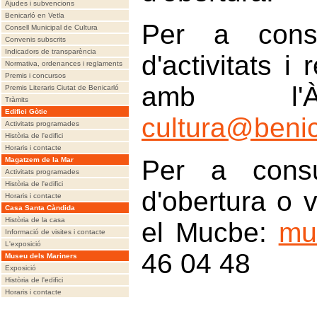
Ajudes i subvencions
Benicarló en Vetla
Per a consu
Consell Municipal de Cultura
Convenis subscrits
Indicadors de transparència
d'activitats i
Normativa, ordenances i reglaments
Premis i concursos
amb l'À
Premis Literaris Ciutat de Benicarló
Tràmits
Edifici Gòtic
cultura@benic
Activitats programades
Història de l'edifici
Horaris i contacte
Per a consul
Magatzem de la Mar
Activitats programades
Història de l'edifici
d'obertura o 
Horaris i contacte
Casa Santa Càndida
Història de la casa
el Mucbe:
mu
Informació de visites i contacte
L'exposició
46 04 48
Museu dels Mariners
Exposició
Història de l'edifici
Horaris i contacte