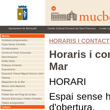
Ajuntament de Benicarló
Centre Cultural Convent de Sant Francesc
e-mail:
c
Mucbe
HORARIS I CONTACT
Activitats programades
Casa Santa Càndida
Col·laboradors
Horaris i c
Col·lecció Peiró Coronado
Descàrregues
Edifici Gòtic
Mar
Enllaços d'interés
Exposicions
Exposició Virtual Miguel García Lisón
Història
HORARI
Magatzem de la Mar
Museu dels Mariners
Patrimoni
Espai sense h
Poblat Iber del Puig de la Nau
Serveis Educatius i Visites Guiades
Visites autoguiades
d'obertura.
Cultura