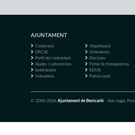
AJUNTAMENT
Corporació
Organització
OACSE
Ordenances
Perfil del contractant
Eleccions
Ajudes i subvencions
Portal de transparència
Instal·lacions
EDUSI
Videoplens
Policia Local
© 2000-2026
Ajuntament de Benicarló
-
Avís Legal
,
Prot