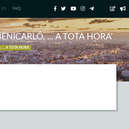
ES
FAQ
ENICARLÓ, ... A TOTA HORA'
 ... A TOTA HORA'