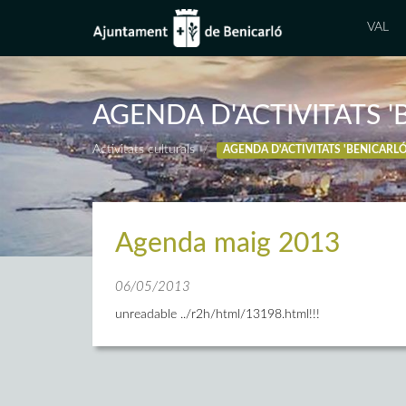
VAL
AGENDA D'ACTIVITATS 'B
Activitats culturals
AGENDA D'ACTIVITATS 'BENICARLÓ,
Agenda maig 2013
06/05/2013
unreadable ../r2h/html/13198.html!!!