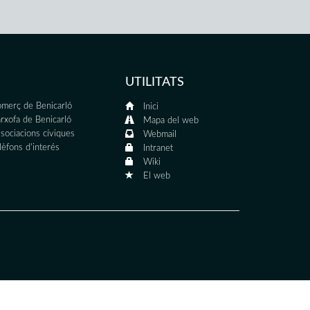
UTILITATS
merç de Benicarló
Inici
rxofa de Benicarló
Mapa del web
sociacions cíviques
Webmail
lèfons d'interés
Intranet
Wiki
El web