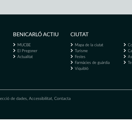
BENICARLÓ ACTIU
CIUTAT
MUCBE
Mapa de la ciutat
Co
El Pregoner
Turisme
Ca
Actualitat
Festes
As
Farmàcies de guàrdia
Te
Viquibló
ecció de dades
,
Accessibilitat
,
Contacta