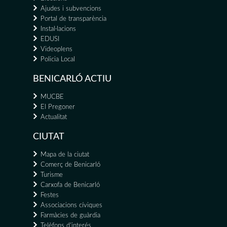
Ajudes i subvencions
Portal de transparència
Instal·lacions
EDUSI
Videoplens
Policia Local
BENICARLÓ ACTIU
MUCBE
El Pregoner
Actualitat
CIUTAT
Mapa de la ciutat
Comerç de Benicarló
Turisme
Carxofa de Benicarló
Festes
Associacions cíviques
Farmàcies de guàrdia
Telèfons d'interés