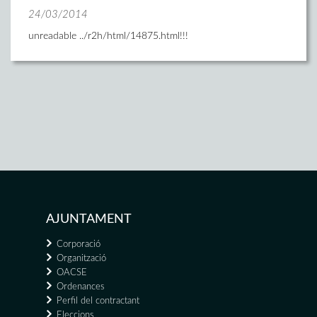
24/03/2014
unreadable ../r2h/html/14875.html!!!
AJUNTAMENT
Corporació
Organització
OACSE
Ordenances
Perfil del contractant
Eleccions