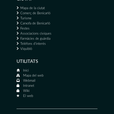
Mapa de la ciutat
Comerç de Benicarló
Turisme
Carxofa de Benicarló
Festes
Associacions cíviques
Farmàcies de guàrdia
Telèfons d'interés
Viquibló
UTILITATS
Inici
Mapa del web
Webmail
Intranet
Wiki
El web