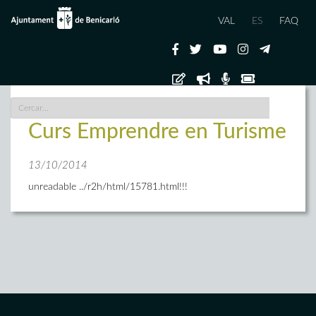
VAL
ES
FAQ
Curs Emprendre en Turisme
13/10/2014
unreadable ../r2h/html/15781.html!!!