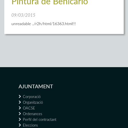
Pintura de Benicarló
09/03/2015
unreadable ../r2h/html/16363.html!!!
AJUNTAMENT
Corporació
Organització
OACSE
Ordenances
Perfil del contractant
Eleccions