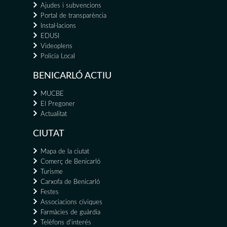
Ajudes i subvencions
Portal de transparència
Instal·lacions
EDUSI
Videoplens
Policia Local
BENICARLÓ ACTIU
MUCBE
El Pregoner
Actualitat
CIUTAT
Mapa de la ciutat
Comerç de Benicarló
Turisme
Carxofa de Benicarló
Festes
Associacions cíviques
Farmàcies de guàrdia
Telèfons d'interés