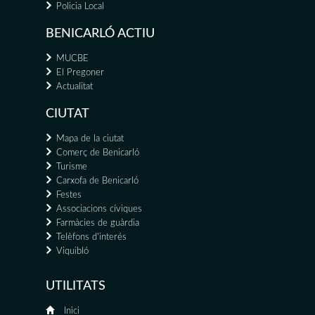
Policia Local
BENICARLÓ ACTIU
MUCBE
El Pregoner
Actualitat
CIUTAT
Mapa de la ciutat
Comerç de Benicarló
Turisme
Carxofa de Benicarló
Festes
Associacions cíviques
Farmàcies de guàrdia
Telèfons d'interés
Viquibló
UTILITATS
Inici