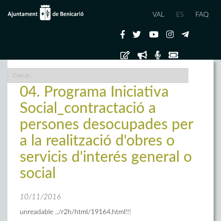
VAL
ES
FAQ
04. Programa Iniciativa
Social_contractació a
persones desocupades per
a la realització d'obres o
servicis d'interés general o
social
10/11/2016
unreadable ../r2h/html/19164.html!!!