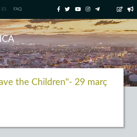
ES
FAQ
ICA
e the Children"- 29 març