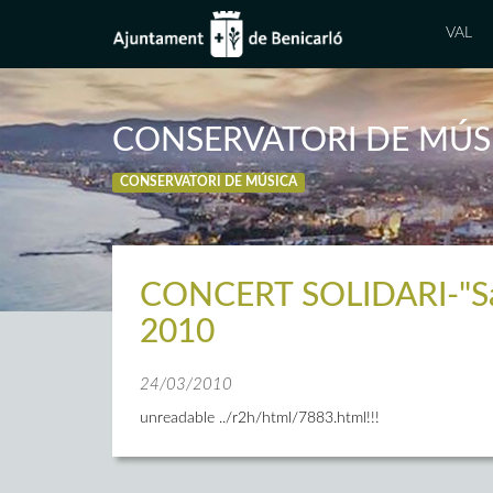
VAL
CONSERVATORI DE MÚS
CONSERVATORI DE MÚSICA
CONCERT SOLIDARI-"Sav
2010
24/03/2010
unreadable ../r2h/html/7883.html!!!