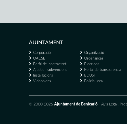
AJUNTAMENT
Corporació
Organització
OACSE
Ordenances
Perfil del contractant
Eleccions
Ajudes i subvencions
Portal de transparència
Instal·lacions
EDUSI
Videoplens
Policia Local
© 2000-2026
Ajuntament de Benicarló
-
Avís Legal
,
Prot