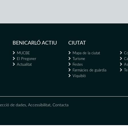
BENICARLÓ ACTIU
CIUTAT
MUCBE
Mapa de la ciutat
Co
El Pregoner
Turisme
Ca
Actualitat
Festes
As
Farmàcies de guàrdia
Te
Viquibló
ecció de dades
,
Accessibilitat
,
Contacta