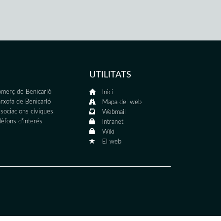
UTILITATS
merç de Benicarló
Inici
rxofa de Benicarló
Mapa del web
sociacions cíviques
Webmail
lèfons d'interés
Intranet
Wiki
El web