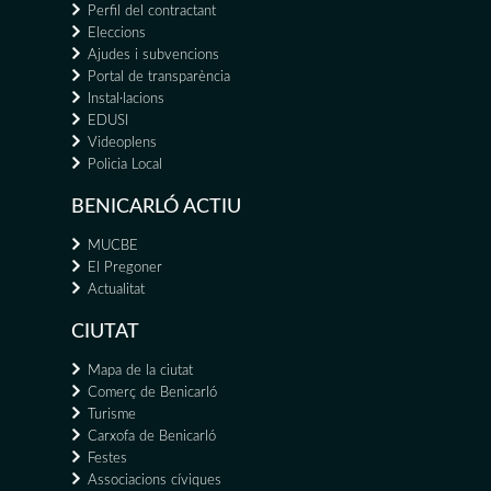
Perfil del contractant
Eleccions
Ajudes i subvencions
Portal de transparència
Instal·lacions
EDUSI
Videoplens
Policia Local
BENICARLÓ ACTIU
MUCBE
El Pregoner
Actualitat
CIUTAT
Mapa de la ciutat
Comerç de Benicarló
Turisme
Carxofa de Benicarló
Festes
Associacions cíviques