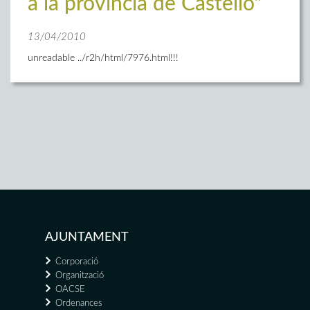
a la província de Castelló"
13/04/2010
unreadable ../r2h/html/7976.html!!!
AJUNTAMENT
Corporació
Organització
OACSE
Ordenances