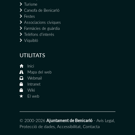
Turisme
Carxofa de Benicarló
Festes
Associacions cíviques
Farmàcies de guàrdia
Telèfons d'interés
Viquibló
UTILITATS
Inici
Mapa del web
Webmail
Intranet
Wiki
El web
© 2000-2026
Ajuntament de Benicarló
-
Avís Legal
,
Protecció de dades
,
Accessibilitat
,
Contacta