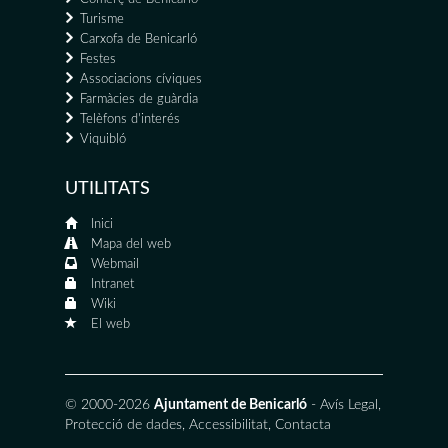
Turisme
Carxofa de Benicarló
Festes
Associacions cíviques
Farmàcies de guàrdia
Telèfons d'interés
Viquibló
UTILITATS
Inici
Mapa del web
Webmail
Intranet
Wiki
El web
© 2000-2026
Ajuntament de Benicarló
-
Avís Legal
,
Protecció de dades
,
Accessibilitat
,
Contacta