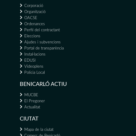
Corporació
Organització
OACSE
Ordenances
Perfil del contractant
Eleccions
Ajudes i subvencions
Portal de transparència
Instal·lacions
EDUSI
Videoplens
Policia Local
BENICARLÓ ACTIU
MUCBE
El Pregoner
Actualitat
CIUTAT
Mapa de la ciutat
Comerç de Benicarló