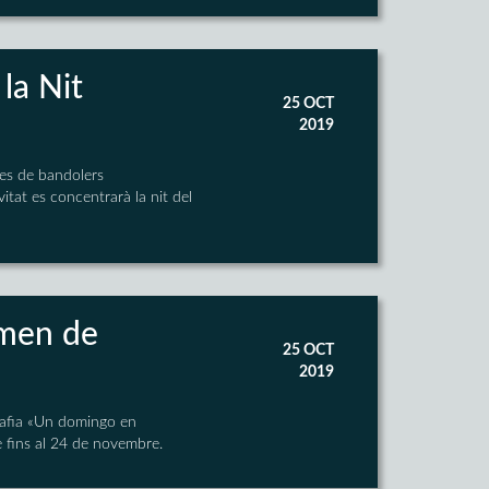
 la Nit
25 OCT
2019
ies de bandolers
vitat es concentrarà la nit del
amen de
25 OCT
2019
grafia «Un domingo en
 fins al 24 de novembre.