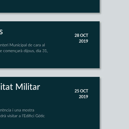
s
28 OCT
2019
enteri Municipal de cara al
ue començarà dijous, dia 31,
itat Militar
25 OCT
2019
erència i una mostra
à visitar a l'Edifici Gòtic