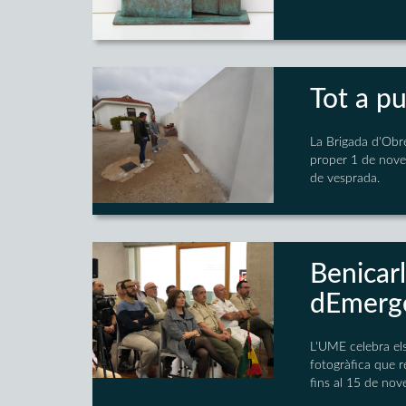
Tot a pu
La Brigada d'Obre
proper 1 de novem
de vesprada.
Benicarl
dEmerg
L'UME celebra els
fotogràfica que re
fins al 15 de nov