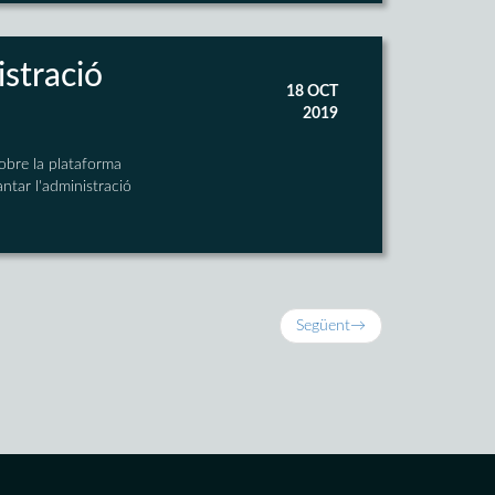
istració
18 OCT
2019
sobre la plataforma
ntar l'administració
Següent
→