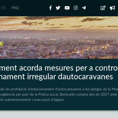
ES
FAQ
A
ament acorda mesures per a contro
onament irregular dautocaravanes
nyals de prohibició d'estacionament d'autocaravanes a les platges de la Mar
 vigilància per part de la Policia Local. Benicarló compta des de 2017 amb
b subministrament i evacuació d'aigües.