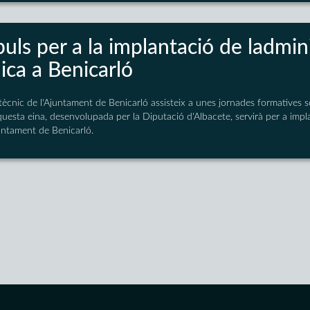
ls per a la implantació de ladmin
ica a Benicarló
i tècnic de l'Ajuntament de Benicarló assisteix a unes jornades formatives 
ta eina, desenvolupada per la Diputació d'Albacete, servirà per a impla
juntament de Benicarló.