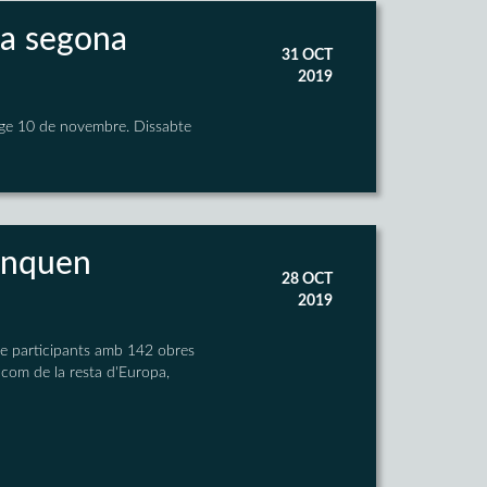
la segona
31 OCT
2019
enge 10 de novembre. Dissabte
renquen
28 OCT
2019
 de participants amb 142 obres
l com de la resta d'Europa,