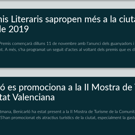
is Literaris sapropen més a la ciu
 de 2019
Premis començarà dilluns 11 de novembre amb l'anunci dels guanyadors i 
ent. A més, s'ha programat un seguit d'actes al voltant dels premis que es du
ó es promociona a la II Mostra de
at Valenciana
mana, Benicarló ha estat present a la II Mostra de Turisme de la Comunit
 S'han promocionat els atractius turístics de la ciutat, especialment la gas