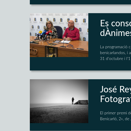
Es conso
dÀnimes
La programació co
benicarlandos, i a
31 d'octubre i l'
José Re
Fotograf
El primer premi d
Benicarló, 2», d