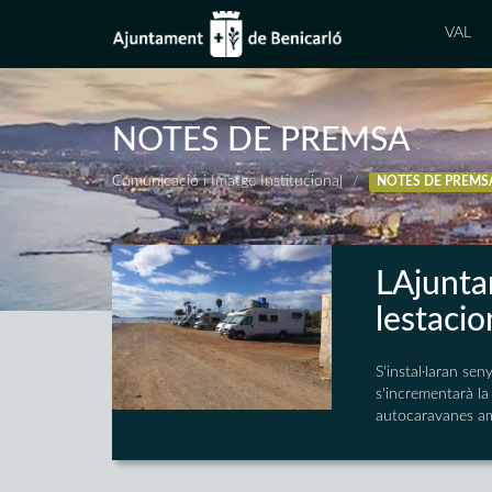
VAL
NOTES DE PREMSA
Comunicació i Imatge Institucional
NOTES DE PREMS
LAjunt
lestaci
S'instal·laran se
s'incrementarà la
autocaravanes am