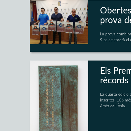
Obertes 
prova d
La prova combina 
9 se celebrarà el
Els Prem
rècords 
La quarta edició 
inscrites, 106 mé
Amèrica i Àsia.