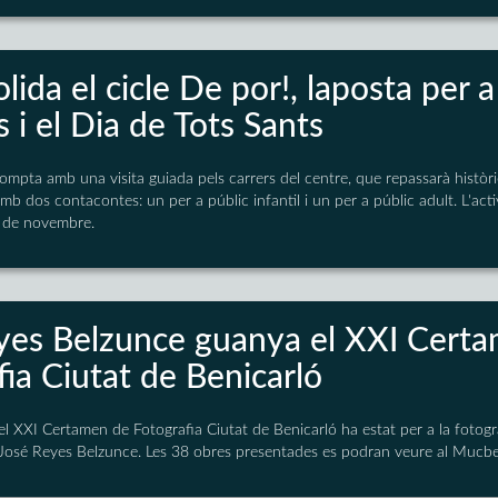
lida el cicle De por!, laposta per a
 i el Dia de Tots Sants
mpta amb una visita guiada pels carrers del centre, que repassarà històr
mb dos contacontes: un per a públic infantil i un per a públic adult. L'acti
1 de novembre.
yes Belzunce guanya el XXI Cert
ia Ciutat de Benicarló
el XXI Certamen de Fotografia Ciutat de Benicarló ha estat per a la foto
e José Reyes Belzunce. Les 38 obres presentades es podran veure al Mucbe