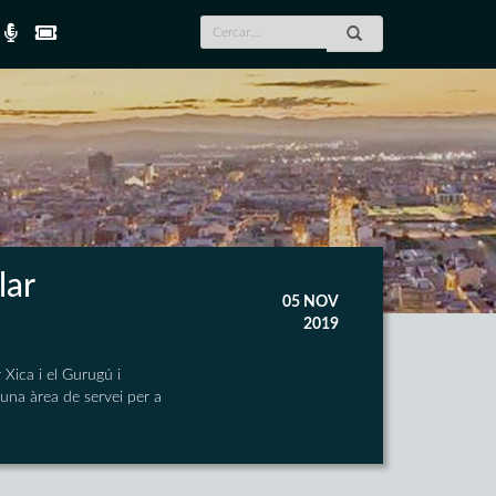
lar
05 NOV
2019
 Xica i el Gurugú i
 una àrea de servei per a