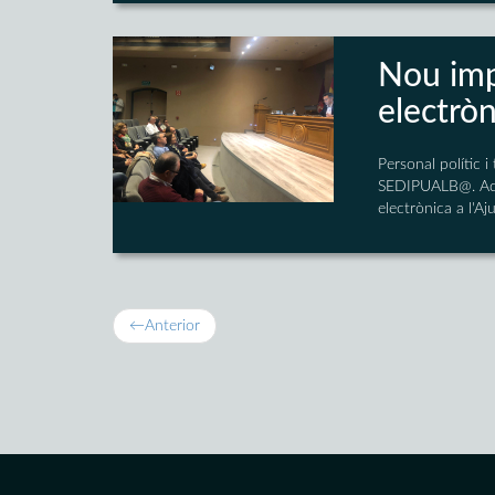
Nou impu
electròn
Personal polític 
SEDIPUALB@. Aques
electrònica a l'A
←
Anterior