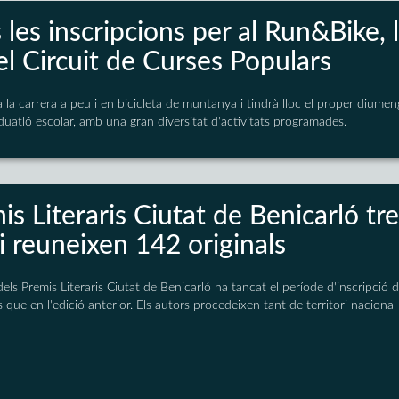
les inscripcions per al Run&Bike, 
el Circuit de Curses Populars
la carrera a peu i en bicicleta de muntanya i tindrà lloc el proper dium
 duatló escolar, amb una gran diversitat d'activitats programades.
is Literaris Ciutat de Benicarló t
i reuneixen 142 originals
dels Premis Literaris Ciutat de Benicarló ha tancat el període d'inscripció
s que en l'edició anterior. Els autors procedeixen tant de territori naciona