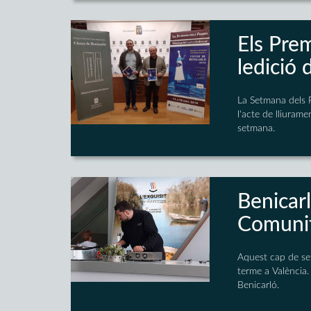
Els Prem
ledició
La Setmana dels 
l'acte de lliuram
setmana.
Benicarl
Comunit
Aquest cap de set
terme a València.
Benicarló.