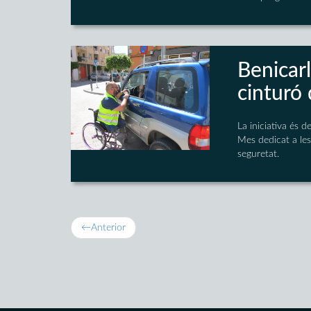
Benicarl
cinturó
La iniciativa és d
Mes dedicat a le
seguretat.
←
Anterior