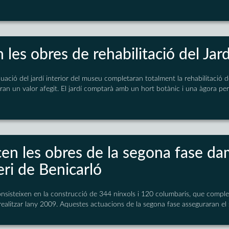
les obres de rehabilitació del Jar
equació del jardí interior del museu completaran totalment la rehabilitació 
aran un valor afegit. El jardí comptarà amb un hort botànic i una àgora per 
n les obres de la segona fase dam
ri de Benicarló
nsisteixen en la construcció de 344 nínxols i 120 columbaris, que complet
realitzar lany 2009. Aquestes actuacions de la segona fase asseguraran el 