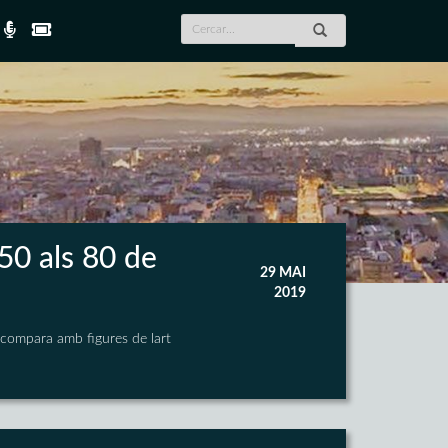
50 als 80 de
29 MAI
2019
 compara amb figures de lart