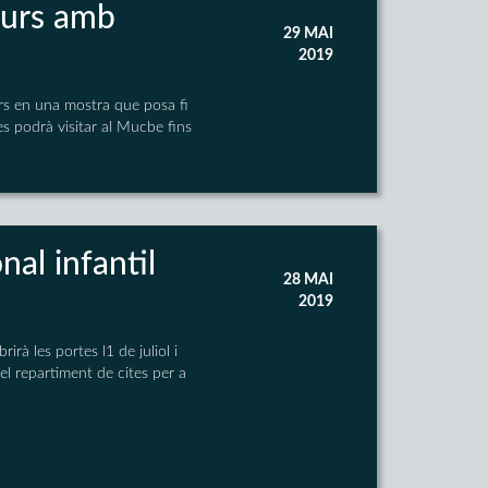
 curs amb
29 MAI
2019
urs en una mostra que posa fi
i es podrà visitar al Mucbe fins
nal infantil
28 MAI
2019
rà les portes l1 de juliol i
el repartiment de cites per a