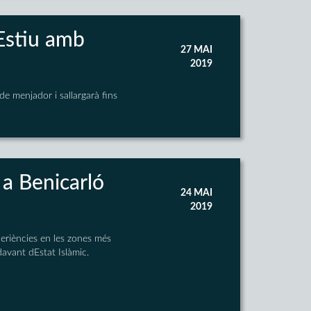
Estiu amb
27 MAI
2019
 menjador i sallargarà fins
 a Benicarló
24 MAI
2019
eriències en les zones més
avant dEstat Islàmic.