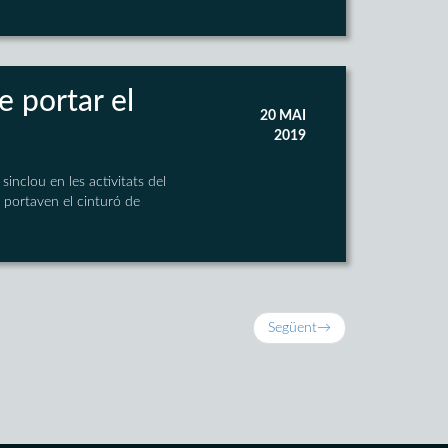
e portar el
20 MAI
2019
inclou en les activitats del
 portaven el cinturó de
Següent
→