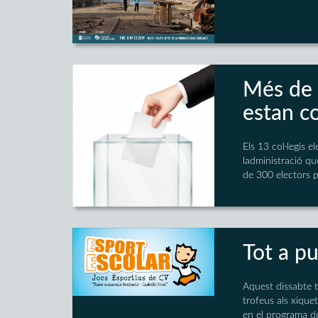
Més de 
estan c
Els 13 col·legis 
ladministració q
de 300 electors 
Tot a pu
Aquest dissabte t
trofeus als xique
en el programa de