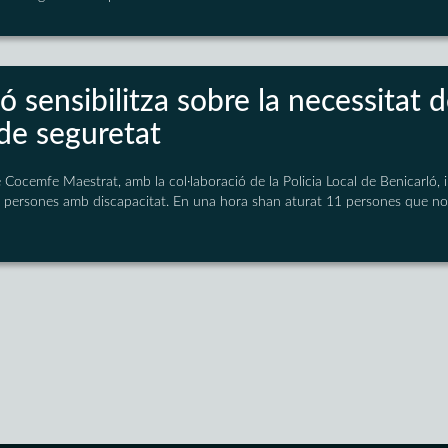
ó sensibilitza sobre la necessitat d
 de seguretat
e Cocemfe Maestrat, amb la col·laboració de la Policia Local de Benicarló, i s
s persones amb discapacitat. En una hora shan aturat 11 persones que no