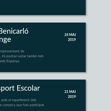
Benicarló
24 MAI
enge
2019
n representant de
ció. Hi podran votar també més
 amb Espanya.
sport Escolar
21 MAI
2019
i amb el repartiment dels
 la comarca que han participat