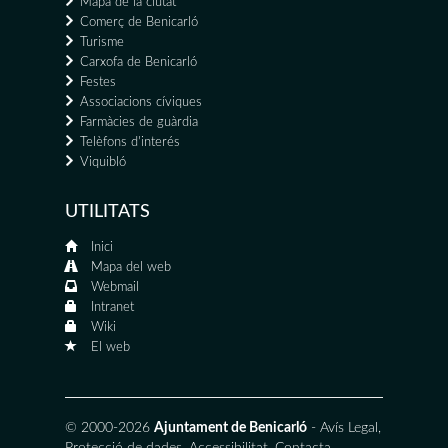
Mapa de la ciutat
Comerç de Benicarló
Turisme
Carxofa de Benicarló
Festes
Associacions cíviques
Farmàcies de guàrdia
Telèfons d'interés
Viquibló
UTILITATS
Inici
Mapa del web
Webmail
Intranet
Wiki
El web
© 2000-2026
Ajuntament de Benicarló
-
Avís Legal
,