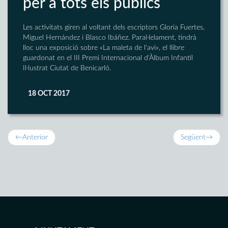
per a tots els públics
Les activitats giren al voltant dels escriptors Gloria Fuertes,
Miguel Hernández i Blasco Ibáñez. Paral·lelament, tindrà
lloc una exposició sobre «La maleta de l'avi», el llibre
guardonat en el III Premi Internacional d'Àlbum Infantil
Il·lustrat Ciutat de Benicarló.
18 OCT 2017
←
Anterior
Següent
→