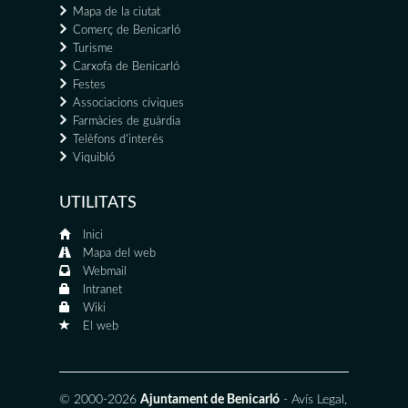
Mapa de la ciutat
Comerç de Benicarló
Turisme
Carxofa de Benicarló
Festes
Associacions cíviques
Farmàcies de guàrdia
Telèfons d'interés
Viquibló
UTILITATS
Inici
Mapa del web
Webmail
Intranet
Wiki
El web
© 2000-2026
Ajuntament de Benicarló
-
Avís Legal
,