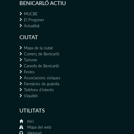
BENICARLÓ ACTIU
MUCBE
El Pregoner
Actualitat
CIUTAT
Mapa de la ciutat
Comerç de Benicarló
Turisme
Carxofa de Benicarló
Festes
Associacions cíviques
Farmàcies de guàrdia
Telèfons d'interés
Viquibló
UTILITATS
Inici
Mapa del web
Webmail