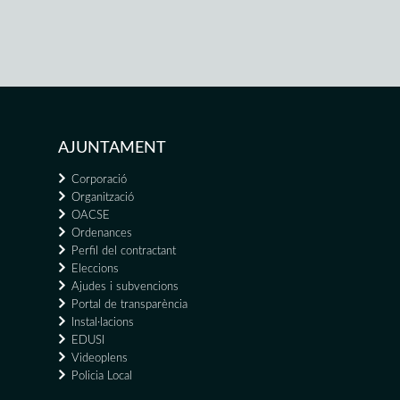
AJUNTAMENT
Corporació
Organització
OACSE
Ordenances
Perfil del contractant
Eleccions
Ajudes i subvencions
Portal de transparència
Instal·lacions
EDUSI
Videoplens
Policia Local