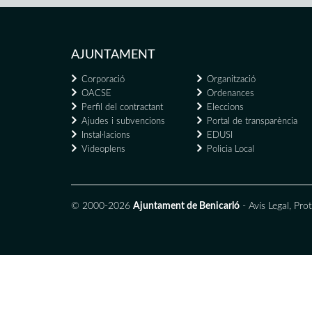
AJUNTAMENT
Corporació
Organització
OACSE
Ordenances
Perfil del contractant
Eleccions
Ajudes i subvencions
Portal de transparència
Instal·lacions
EDUSI
Videoplens
Policia Local
© 2000-2026
Ajuntament de Benicarló
-
Avís Legal
,
Prot