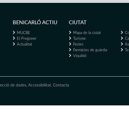
BENICARLÓ ACTIU
CIUTAT
MUCBE
Mapa de la ciutat
Co
El Pregoner
Turisme
Ca
Actualitat
Festes
As
Farmàcies de guàrdia
Te
Viquibló
ecció de dades
,
Accessibilitat
,
Contacta