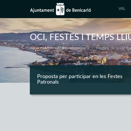
VAL
OCI, FESTES I TEMPS LL
Inici
Administració electrònica
Models de sol·licit
Proposta per participar en les Festes
Patronals