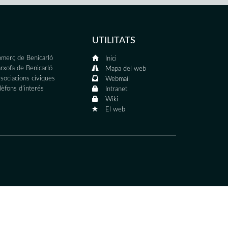
UTILITATS
merç de Benicarló
Inici
rxofa de Benicarló
Mapa del web
sociacions cíviques
Webmail
lèfons d'interés
Intranet
Wiki
El web