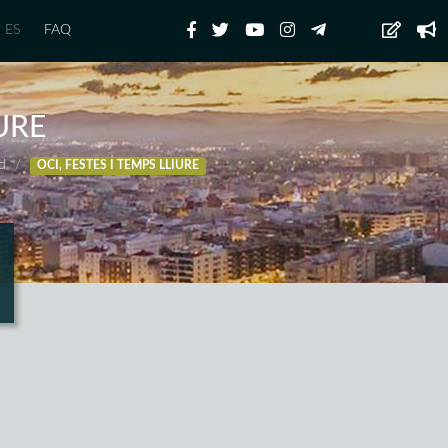
ES
FAQ
IURE
ud
OCI, FESTES I TEMPS LLIURE