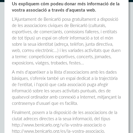
Us expliquem cóm podeu donar més informació de la
vostra associació a través d'aquesta web.
L'Ajuntament de Benicarló posa gratuïtament a disposició
de les associacions cíviques de Benicarló (culturals,
esportives, de comerciants, comissions falleres, i entitats
de tot tipus) un espai on oferir informació a tot el món
sobre la seua identitat (adreça, telèfon, junta directiva,
web, correu electrònic...) i les variades activitats que duen
a terme: competicions esportives, concerts, jornades,
exposicions, viatges, trobades, festes...
A més d'aparéixer a la llista d'associacions amb les dades
bàsiques, s'ofereix també un espai dedicat a la trajectòria
de l'entitat, i l'opció que cada associació puga afegir
informació sobre les seues activitats puntuals, des de
qualsevol ordinador amb connexió a Internet, mitjançant la
contrasenya d'usuari que es facilita.
Finalment, posem a la disposició de les associacions de la
ciutat adreces directes a la seua informació, del tipus
http://www.benicarlo.org/v/la-vostra-associacio o
http://www.benicarlo.org/es/la-vostra-associacio,