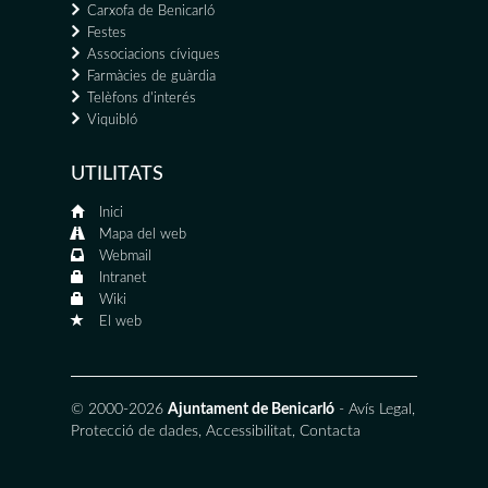
Carxofa de Benicarló
Festes
Associacions cíviques
Farmàcies de guàrdia
Telèfons d'interés
Viquibló
UTILITATS
Inici
Mapa del web
Webmail
Intranet
Wiki
El web
© 2000-2026
Ajuntament de Benicarló
-
Avís Legal
,
Protecció de dades
,
Accessibilitat
,
Contacta