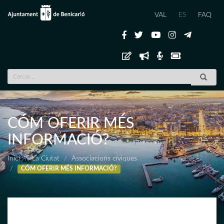
VAL
ES
FAQ
CÓM OFERIR MÉS
INFORMACIÓ?
Inici
La Ciutat
Associacions cíviques
CÓM OFERIR MÉS INFORMACIÓ?