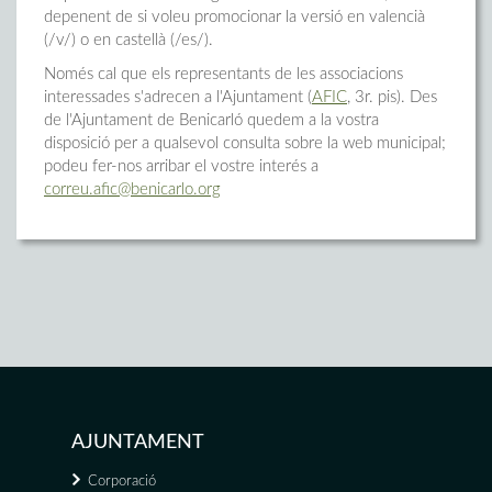
depenent de si voleu promocionar la versió en valencià
(/v/) o en castellà (/es/).
Només cal que els representants de les associacions
interessades s'adrecen a l'Ajuntament (
AFIC
, 3r. pis). Des
de l'Ajuntament de Benicarló quedem a la vostra
disposició per a qualsevol consulta sobre la web municipal;
podeu fer-nos arribar el vostre interés a
correu.afic@benicarlo.org
AJUNTAMENT
Corporació