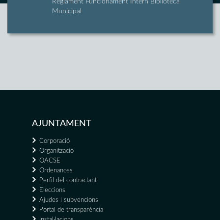
Reglament Funcionament Intern Biblioteca
Municipal
AJUNTAMENT
Corporació
Organització
OACSE
Ordenances
Perfil del contractant
Eleccions
Ajudes i subvencions
Portal de transparència
Instal·lacions