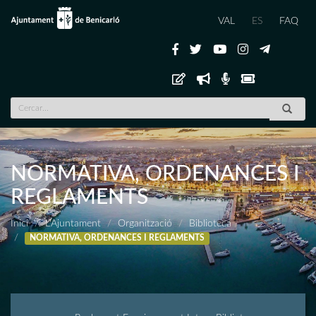
VAL
ES
FAQ
NORMATIVA, ORDENANCES I
REGLAMENTS
Inici
L'Ajuntament
Organització
Biblioteca
NORMATIVA, ORDENANCES I REGLAMENTS