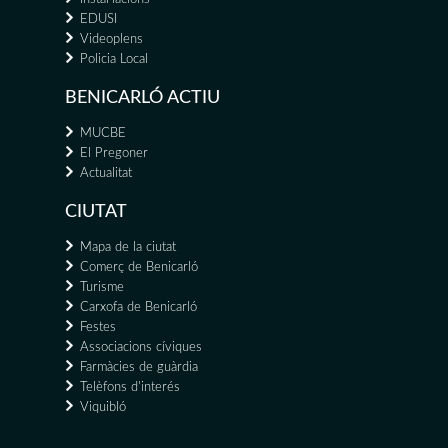
EDUSI
Videoplens
Policia Local
BENICARLÓ ACTIU
MUCBE
El Pregoner
Actualitat
CIUTAT
Mapa de la ciutat
Comerç de Benicarló
Turisme
Carxofa de Benicarló
Festes
Associacions cíviques
Farmàcies de guàrdia
Telèfons d'interés
Viquibló