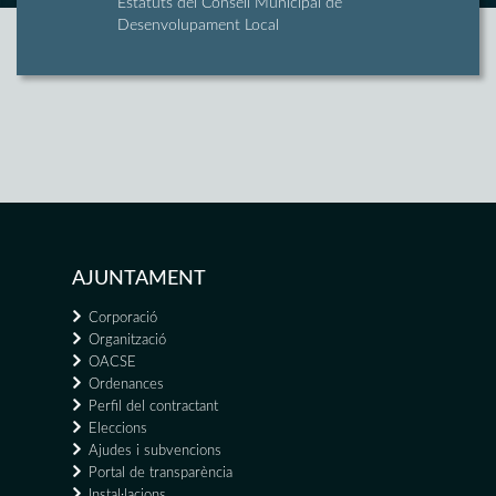
Estatuts del Consell Municipal de
Desenvolupament Local
AJUNTAMENT
Corporació
Organització
OACSE
Ordenances
Perfil del contractant
Eleccions
Ajudes i subvencions
Portal de transparència
Instal·lacions