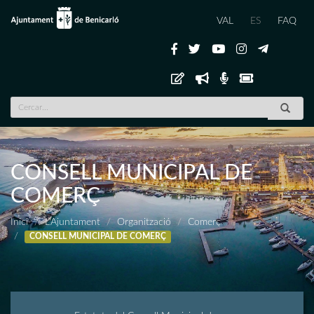
VAL
ES
FAQ
CONSELL MUNICIPAL DE
COMERÇ
Inici
L'Ajuntament
Organització
Comerç
CONSELL MUNICIPAL DE COMERÇ