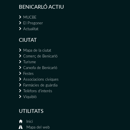
BENICARLÓ ACTIU
MUCBE
El Pregoner
Actualitat
CIUTAT
Mapa de la ciutat
Comerç de Benicarló
Turisme
Carxofa de Benicarló
Festes
Associacions cíviques
Farmàcies de guàrdia
Telèfons d'interés
Viquibló
UTILITATS
Inici
Mapa del web