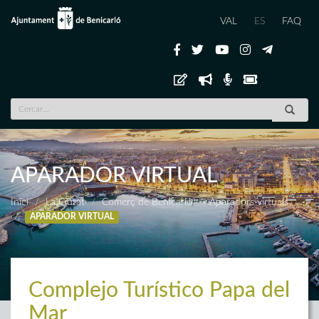
VAL
ES
FAQ
APARADOR VIRTUAL
Inici
La Ciutat
Comerç de Benicarló
Aparadors virtuals
APARADOR VIRTUAL
Complejo Turístico Papa del
Mar