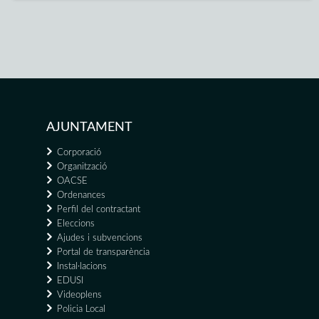
AJUNTAMENT
Corporació
Organització
OACSE
Ordenances
Perfil del contractant
Eleccions
Ajudes i subvencions
Portal de transparència
Instal·lacions
EDUSI
Videoplens
Policia Local